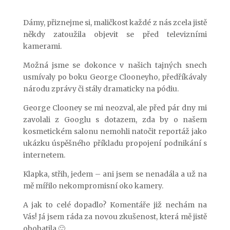
Dámy, přiznejme si, maličkost každé z nás zcela jistě
někdy zatoužila objevit se před televizními
kamerami.
Možná jsme se dokonce v našich tajných snech
usmívaly po boku George Clooneyho, předříkávaly
národu zprávy či stály dramaticky na pódiu.
George Clooney se mi neozval, ale před pár dny mi
zavolali z Googlu s dotazem, zda by o našem
kosmetickém salonu nemohli natočit reportáž jako
ukázku úspěšného příkladu propojení podnikání s
internetem.
Klapka, střih, jedem – ani jsem se nenadála a už na
mě mířilo nekompromisní oko kamery.
A jak to celé dopadlo? Komentáře již nechám na
Vás! Já jsem ráda za novou zkušenost, která mě jistě
obohatila 🙂