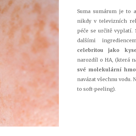
Suma sumárum je to ak
nikdy v televizních re
péče se určitě vyplatí.
dalšími ingredienc
celebritou jako kys
narozdíl o HA, (která 
své molekulární hmot
navázat všechnu vodu. Na
to soft-peeling).