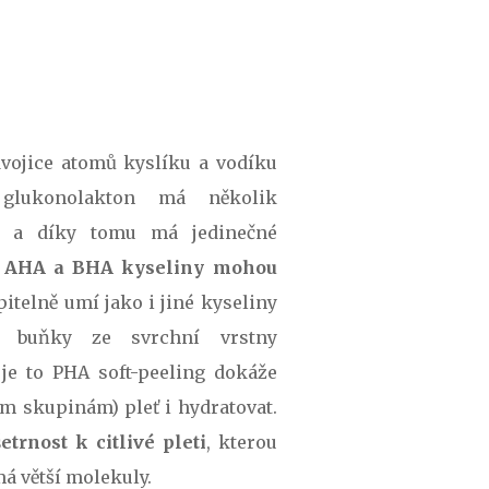
vojice atomů kyslíku a vodíku
 glukonolakton má několik
n a díky tomu má jedinečné
i
AHA a BHA kyseliny mohou
pitelně umí jako i jiné kyseliny
é buňky ze svrchní vrstny
 je to PHA soft-peeling dokáže
m skupinám) pleť i hydratovat.
šetrnost k citlivé pleti
, kterou
má větší molekuly.