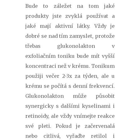
Bude to záležet na tom jaké
produkty jste zvyklá používat a
jaké mají aktivní látky. Vždy je
dobré se nad tím zamyslet, protože
třebas glukonolakton v
exfoliačním toniku bude mít vyšší
koncentraci než v krému. Tonikum
použiji večer 2-3x za týden, ale u
krému se počítá s denní frekvencí.
Glukonolakton může
působit
synergicky s dalšími kyselinami i
retinoidy, ale vždy vnímejte reakce
své pleti. Pokud je začervenalá
nebo citlivá, vyřaďte retilol i