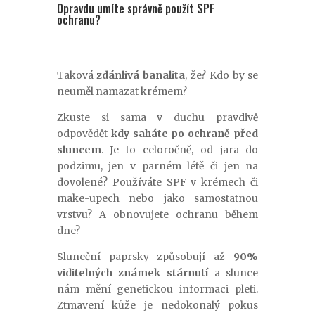
Opravdu umíte správně použít SPF
ochranu?
Taková
zdánlivá banalita
, že? Kdo by se
neuměl namazat krémem?
Zkuste si sama v duchu pravdivě
odpovědět
kdy saháte po ochraně před
sluncem
. Je to celoročně, od jara do
podzimu, jen v parném létě či jen na
dovolené? Používáte SPF v krémech či
make-upech nebo jako samostatnou
vrstvu? A obnovujete ochranu během
dne?
Sluneční paprsky způsobují až
90%
viditelných známek stárnutí
a slunce
nám mění genetickou informaci pleti.
Ztmavení kůže je nedokonalý pokus