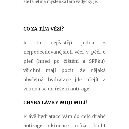
ale ta letmá myšlenka tam vždycky je.
CO ZA TÍM VĚZÍ?
Je to nejčastěji jedna z
nejpodceňovanějších věcí v péči o
pleť (hned po čištění a SPFku),
všichni mají pocit, že nějaká
obyčejná hydratace jde přejít a
vrhnou se do řešení anti-age.
CHYBA LÁVKY MOJI MILÍ!
Právě hydratace Vám do celé drahé
anti-age skincare může hodit