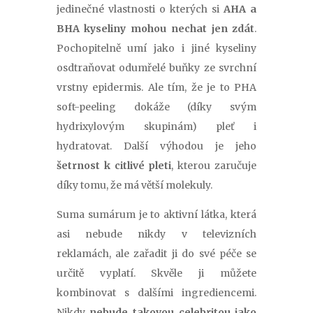
jedinečné vlastnosti o kterých si
AHA a
BHA kyseliny mohou nechat jen zdát
.
Pochopitelně umí jako i jiné kyseliny
osdtraňovat odumřelé buňky ze svrchní
vrstny epidermis. Ale tím, že je to PHA
soft-peeling dokáže (díky svým
hydrixylovým skupinám) pleť i
hydratovat. Další výhodou je jeho
šetrnost k citlivé pleti
, kterou zaručuje
díky tomu, že má větší molekuly.
Suma sumárum je to aktivní látka, která
asi nebude nikdy v televizních
reklamách, ale zařadit ji do své péče se
určitě vyplatí. Skvěle ji můžete
kombinovat s dalšími ingrediencemi.
Nikdy
nebude takovou celebritou jako