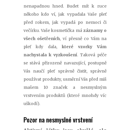
nenapadnou hned. Budet mít k ruce
někoho kdo ví, jak vypadala Vaše pleť
před rokem, jak vypadá po nemoci či
večírku. Vaše kosmetička má
záznamy o
všech ošetřeních
, ví přesně co Vám na
pleť kdy dala,
které vzorky Vám
nachystala k vyzkoušení
. Taková péče
se stává přirozeně navazující, postupně
Vás naučí pleť správně čistit, správně
používat produkty, usměrní Vás před miš
mašem 10 značek a nesmyslným
vrstvením produktů (které mnohdy víc
uškodí).
Pozor na nesmyslné vrstvení