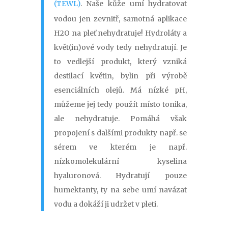
(TEWL
)
. Naše kůže umí hydratovat
vodou jen zevnitř, samotná aplikace
H2O na pleť nehydratuje! Hydroláty a
květ(in)ové vody tedy nehydratují. Je
to vedlejší produkt, který vzniká
destilací květin, bylin při výrobě
esenciálních olejů. Má nízké pH,
můžeme jej tedy použít místo tonika,
ale nehydratuje. Pomáhá však
propojení s dalšími produkty např. se
sérem ve kterém je např.
nízkomolekulární kyselina
hyaluronová. Hydratují pouze
humektanty, ty na sebe umí navázat
vodu a dokáží ji udržet v pleti.