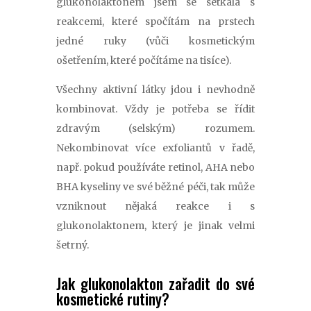
glukonolaktonem jsem se setkala s
reakcemi, které spočítám na prstech
jedné ruky (vůči kosmetickým
ošetřením, které počítáme na tisíce).
Všechny aktivní látky jdou i nevhodně
kombinovat. Vždy je potřeba se řídit
zdravým (selským) rozumem.
Nekombinovat více exfoliantů v řadě,
např. pokud používáte retinol, AHA nebo
BHA kyseliny ve své běžné péči, tak může
vzniknout nějaká reakce i s
glukonolaktonem, který je jinak velmi
šetrný.
Jak glukonolakton zařadit do své
kosmetické rutiny?