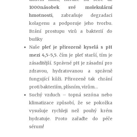
1000násobek své molekulární
hmotnosti
, zabraňuje degradaci
kolagenu a podporuje jeho tvorbu.
Brání prostupu virů a bakterií do
buňky
Naše
pleť je přirozeně kyselá s pH
mezi 4,5-5,5
. čím je pleť starší, tím je
zásaditější. Správné pH je zásadní pro
zdravou, hydratovanou a správně
fungující kůži. Přirozeně tak chrání
proti bakteriím, plísním, virům…
Suchý vzduch – topná sezóna nebo
klimatizace způsobí, že se pokožka
vysušuje rychleji než pouhý krém
hydratuje. Proto zařaďte do péče
sérum!