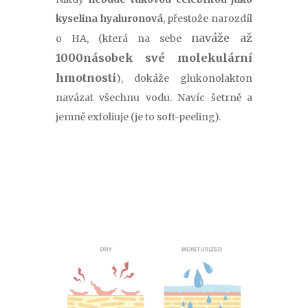
kyselina hyaluronová
, přestože narozdíl
naváže až
o HA, (která na sebe
1000násobek své molekulární
hmotnosti
), dokáže glukonolakton
navázat všechnu vodu. Navíc šetrně a
jemně exfoliuje (je to soft-peeling).