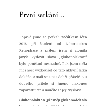
První setkání…
Poprvé jsme se potkali
začátkem léta
2014
při školení od Laboratoires
Renophase a málem jsem si zlomila
jazyk. Vyslovit slovo „glukonolakton“
bylo poněkud nesnadné. Pak jsem měla
možnost vyzkoušet co tato aktivní látka
dokáže. A stali se z nás dobří přátelé. A u
dobrého přítele si jméno nakonec
zapamatujete a naučíte se jej i vyslovit.
Glukonolakton
(přesněji
glukonodeltala