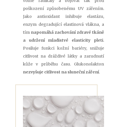
volné radikály a bojovat tak proti
poškození způsobenému UV zářením.
Jako antioxidant inhibuje elastázu,
enzym degradující elastinová vlákna, a
tím
napomáhá zachování zdravé tkáně
a udržení mladistvé elasticity pleti
.
Posiluje funkci kožní bariéry, snižuje
citlivost na dráždivé látky a zarudnutí
kůže v průběhu času. Glukonolakton
nezvyšuje citlivost na sluneční záření
.