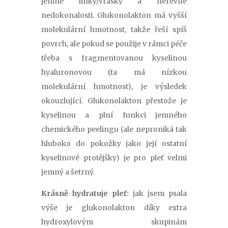
jemné linky/vrásky a nerevné
nedokonalosti. Glukonolakton má vyšší
molekulární hmotnost, takže řeší spíš
povrch, ale pokud se použije v rámci péče
třeba s fragmentovanou kyselinou
hyaluronovou (ta má nízkou
molekulární hmotnost), je výsledek
okouzlující. Glukonolakton přestože je
kyselinou a plní funkci jemného
chemického peelingu (ale neproniká tak
hluboko do pokožky jako její ostatní
kyselinové protějšky) je pro pleť velmi
jemný a šetrný.
Krásně hydratuje pleť:
jak jsem psala
výše je glukonolakton díky extra
hydroxylovým skupinám