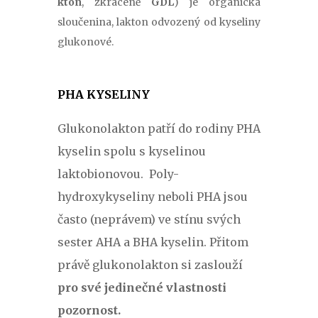
kton
, zkráceně
GDL
) je
organická
sloučenina, lakton odvozený od kyseliny
glukonové.
PHA KYSELINY
Glukonolakton patří do rodiny PHA
kyselin spolu s kyselinou
laktobionovou.
Poly-
hydroxykyseliny neboli PHA jsou
často (neprávem) ve stínu svých
sester AHA a BHA kyselin. Přitom
právě glukonolakton si zaslouží
pro své jedinečné vlastnosti
pozornost.