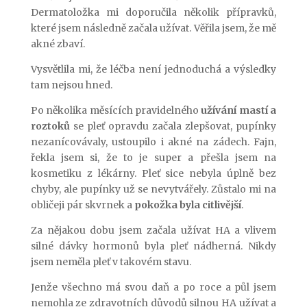
Dermatoložka mi doporučila několik přípravků,
které jsem následně začala užívat. Věřila jsem, že mě
akné zbaví.
Vysvětlila mi, že léčba není jednoduchá a výsledky
tam nejsou hned.
Po několika měsících pravidelného
užívání mastí a
roztoků
se pleť opravdu začala zlepšovat, pupínky
nezanícovávaly, ustoupilo i akné na zádech. Fajn,
řekla jsem si, že to je super a přešla jsem na
kosmetiku z lékárny. Pleť sice nebyla úplně bez
chyby, ale pupínky už se nevytvářely. Zůstalo mi na
obličeji pár skvrnek a
pokožka byla citlivější
.
Za nějakou dobu jsem začala užívat HA a vlivem
silné dávky hormonů byla pleť nádherná. Nikdy
jsem neměla pleť v takovém stavu.
Jenže všechno má svou daň a po roce a půl jsem
nemohla ze zdravotních důvodů silnou HA užívat a