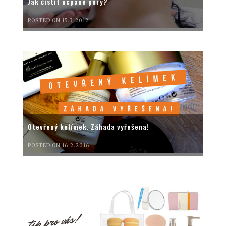
Jak čistit ucpané póry?
POSTED ON 15.3.2012
Otevřený kelímek. Záhada vyřešena!
POSTED ON 16.2.2016