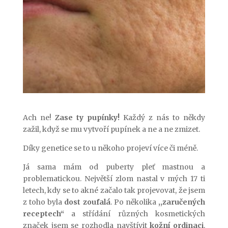
Ach ne!
Zase ty pupínky!
Každý z nás to někdy
zažil, když se mu vytvoří pupínek a ne a ne zmizet.
Díky genetice se to u někoho projeví více či méně.
Já sama mám od puberty pleť mastnou a
problematickou. Největší zlom nastal v mých 17 ti
letech, kdy se to akné začalo tak projevovat, že jsem
z toho byla
dost zoufalá
. Po několika
,,zaručených
receptech“
a střídání různých kosmetických
značek jsem se rozhodla navštívit
kožní ordinaci
.