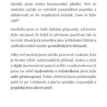
zkusila jsem nízko hormonální pilulky. Pleť se
změnila, začaly se vytvářet nenáviděné pupínky a
shlukovaly se do nepěkných ložisek. Zase to bylo
zpět !
Nechtěla jsem to řešit dalšími přípravky od kožní.
Bylo mi jasné, že když to přestanu používat, tak se
to vrátí. Klasická kosmetika jako je hluboké čištění a
antibakteriální masky
pomáhaly jen dočasně
.
Díky své profesi jsem začala pracovat v salonu, kde
je široký výběr nejrůznějších přístojů. Jeden z nich
e-light
(inntenzivní pulzní světlo s radiofrekvencí)
jsem na sobě
vyzkoušela a svýsledkem
jsem byla
mile překvapená
. Tohle ošetření jsem podstoupila
ještě 2x po 3 týdnech a pleť je jasnější, vypnutější a
pupínky jsou skoro pryč
.