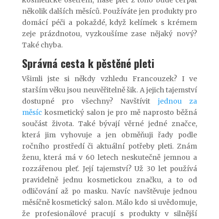
několik dalších měsíců. Používáte jen produkty pro
domácí péči a pokaždé, když kelímek s krémem
zeje prázdnotou, vyzkoušíme zase nějaký nový?
Také chyba.
Správná cesta k pěstěné pleti
Všimli jste si někdy vzhledu Francouzek? I ve
starším věku jsou neuvěřitelně šik. A jejich tajemství
dostupné pro všechny? Navštívit
jednou za
měsíc
kosmetický salon je pro mě naprosto běžná
součást života. Také bývají věrné jedné značce,
která jim vyhovuje a jen obměňuji řady podle
ročního prostředí či aktuální potřeby pleti. Znám
ženu, která má v 60 letech neskutečně jemnou a
rozzářenou pleť. Její tajemství? Už 30 let používá
pravidelně jednu kosmetickou značku, a to od
odličování až po masku. Navíc navštěvuje jednou
měsíčně kosmetický salon. Málo kdo si uvědomuje,
že profesionálové pracují s produkty v silnější