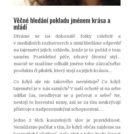
Věčné hledání pokladu jménem krása a
mládí
Díváme se na dokonalé fotky celebrit a
v mediálních rozhovorech s nimi hledáme odpověď
na tajemství jejich vzhledu. Jenže je to pořád o tom
samém. Pravidelné péče, zdravý životní styl…
marně se snažíme odhalit jméno toho zázračného
produktu či pilulek, který stojí za jejich krásou…
Co když ale nic takového neexistuje? Co když
tajemství je v nás samých? V naší ochotě si na sebe
udělat čas, neodbývat se a pečovat o sebe? Ne,
nestojí to horentní sumy, ani se za tím neskrývají
přístroje s nadpozemskými schopnostmi….
Jedno z těch kouzelných slov je pravidelnost.
Nemůžeme počítat s tím, že když občas zajdeme na
kosmetické ošetření, naše pleť z toho bude čerpat