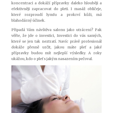
koncentraci a dokáží přípravky daleko hlouběji a
efektivněji zapracovat do pleti. I masáž obličeje,
které rozproudí lymfu a prokrví kůži, má
blahodárný účinek.
Připadá Vám návštěva salonu jako utrácení? Pak
věřte, že jde o investici, Investici do vás samých,
které se jen tak neztratí. Navíc právě profesionál
dokáže přesně určit, jakou máte pleť a jaké
přípravky budou mít nejlepší výsledky. A roky
ukážou, kdo o pleť s jakým nasazením pečoval.