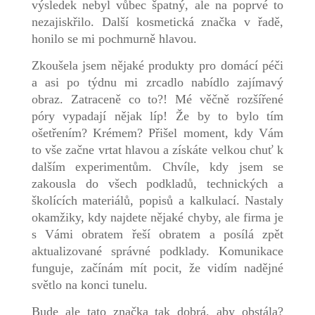
výsledek nebyl vůbec špatný, ale na poprvé to
nezajiskřilo. Další kosmetická značka v řadě,
honilo se mi pochmurně hlavou.
Zkoušela jsem nějaké produkty pro domácí péči
a asi po týdnu mi zrcadlo nabídlo zajímavý
obraz. Zatraceně co to?! Mé věčně rozšířené
póry vypadají nějak líp! Že by to bylo tím
ošetřením? Krémem? Přišel moment, kdy Vám
to vše začne vrtat hlavou a získáte velkou chuť k
dalším experimentům. Chvíle, kdy jsem se
zakousla do všech podkladů, technických a
školících materiálů, popisů a kalkulací. Nastaly
okamžiky, kdy najdete nějaké chyby, ale firma je
s Vámi obratem řeší obratem a posílá zpět
aktualizované správné podklady. Komunikace
funguje, začínám mít pocit, že vidím nadějné
světlo na konci tunelu.
Bude ale tato značka tak dobrá, aby obstála?