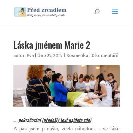
Láska jménem Marie 2
autor:
Eva
|
Úno 25, 2015
|
Kosmetika
|
0 komentářů
…. pokračování (
předešlý text najdete zde
)
A pak jsem ji našla, zcela náhodou…. ve fázi,