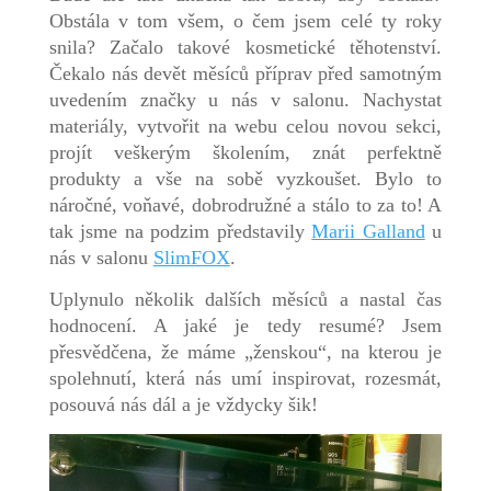
Obstála v tom všem, o čem jsem celé ty roky
snila? Začalo takové kosmetické těhotenství.
Čekalo nás devět měsíců příprav před samotným
uvedením značky u nás v salonu. Nachystat
materiály, vytvořit na webu celou novou sekci,
projít veškerým školením, znát perfektně
produkty a vše na sobě vyzkoušet. Bylo to
náročné, voňavé, dobrodružné a stálo to za to! A
tak jsme na podzim představily
Marii Galland
u
nás v salonu
SlimFOX
.
Uplynulo několik dalších měsíců a nastal čas
hodnocení. A jaké je tedy resumé? Jsem
přesvědčena, že máme „ženskou“, na kterou je
spolehnutí, která nás umí inspirovat, rozesmát,
posouvá nás dál a je vždycky šik!