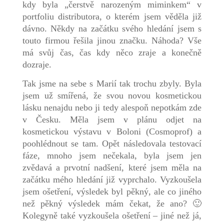
kdy byla „čerstvě narozeným miminkem“ v
portfoliu distributora, o kterém jsem věděla již
dávno. Někdy na začátku svého hledání jsem s
touto firmou řešila jinou značku. Náhoda? Vše
má svůj čas, čas kdy něco zraje a konečně
dozraje.
Tak jsme na sebe s Marií tak trochu zbyly. Byla
jsem už smířená, že svou novou kosmetickou
lásku nenajdu nebo ji tedy alespoň nepotkám zde
v Česku. Měla jsem v plánu odjet na
kosmetickou výstavu v Boloni (Cosmoprof) a
poohlédnout se tam. Opět následovala testovací
fáze, mnoho jsem nečekala, byla jsem jen
zvědavá a prvotní nadšení, které jsem měla na
začátku mého hledání již vyprchalo. Vyzkoušela
jsem ošetření, výsledek byl pěkný, ale co jiného
než pěkný výsledek mám čekat, že ano? 🙂
Kolegyně také vyzkoušela ošetření – jiné než já,