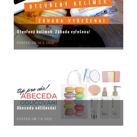
Otevřený kelímek. Záhada vyřešena!
POSTED ON 16.2.2016
Abeceda odličování
POSTED ON 7.8.2015