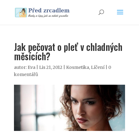
Jak pečovat o pleť v chladných
měsících?
autor:
Eva
|
Lis 21, 2012
|
Kosmetika
,
Líčení
|
0
komentářů