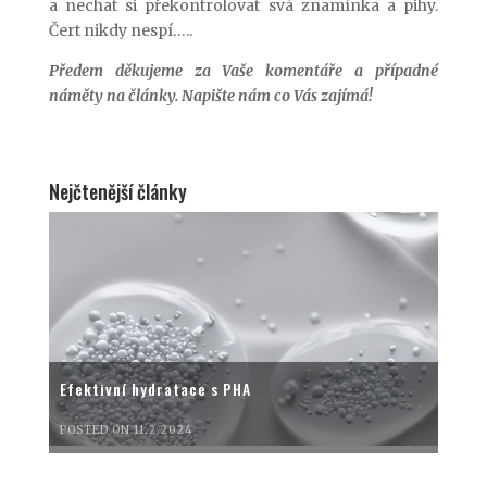
a nechat si překontrolovat svá znamínka a pihy.
Čert nikdy nespí…..
Předem děkujeme za Vaše komentáře a případné
náměty na články. Napište nám co Vás zajímá!
Nejčtenější články
Efektivní hydratace s PHA
POSTED ON 11.2.2024