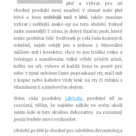
pleť a vybrat pro ně
vhodný produkt není snadné. V zimně naše pleť
bývá o fous
světlejší než v létě
, takže musíme
vybrat i světlejší make-up na toto období. Pokud
máte mastnější T zónu, je dobrý fixační pudr, který
tento problém řeší. Tvářenek je celá řada krásných
odstínů, nejde odejít jen s jednou :). Minerální
můžete mít i korektor, chce to jen trošku cviku a
tréningu s nanášením. Velký výběr očních stínů,
tužky na oči, vybere si každá žena to pravé pro
sebe. V zimě míváme často popraskané rty, stačí mít
v kapse nebo kabelce vždy lesk na rty či rtěnku s
vitamínem E a jojobovým olejem.
Mám ráda produkty
LilyLolo
, prodejní síť se
rozrůstá, věřím, že najdete někde ve svém okolí
místo kde si tuto skvělou dekorativu za rozumný
peníz budete moci vyzkoušet.
Období po létě je vhodné pro návštěvu dermatologa