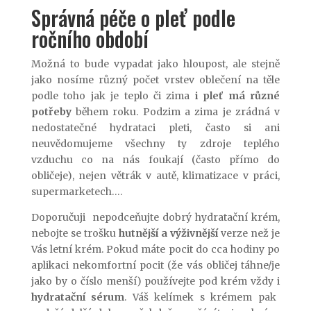
Správná péče o pleť podle
ročního období
Možná to bude vypadat jako hloupost, ale stejně
jako nosíme různý počet vrstev oblečení na těle
podle toho jak je teplo či zima
i pleť má různé
potřeby
během roku. Podzim a zima je zrádná v
nedostatečné hydrataci pleti, často si ani
neuvědomujeme všechny ty zdroje teplého
vzduchu co na nás foukají (často přímo do
obličeje), nejen větrák v autě, klimatizace v práci,
supermarketech….
Doporučuji nepodceňujte dobrý hydratační krém,
nebojte se trošku
hutnější a výživnější
verze než je
Vás letní krém. Pokud máte pocit do cca hodiny po
aplikaci nekomfortní pocit (že vás obličej táhne/je
jako by o číslo menší) používejte pod krém vždy i
hydratační sérum
. Váš kelímek s krémem pak