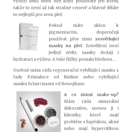
vydrží delší dobu než když používáte jen krém,
takže to není až tak strašné cenově a hlavně děláte
to nejlepší pro svou pleť.
Pokud máte sklon k
pigmentacím, doporučuji
používat přes zimu
zesvětlující
masky na pleť
. Zesvětlení není
jediný efekt, masky dodají i
hydrataci a výživu. A Vaše flíčky pomalu blednou….
Osobně mám ráda regenerační vybělující masku z
řady Primaluce od Bioline nebo vybělující
masku Eclaircissant od Renophase.
A co zimní make-up?
Mám ráda minerální
dekorativu, snesou ji i
klientky, které mají
problém s lupénkou, akné
nebo mají hypercitlivou