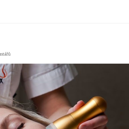
ntářů