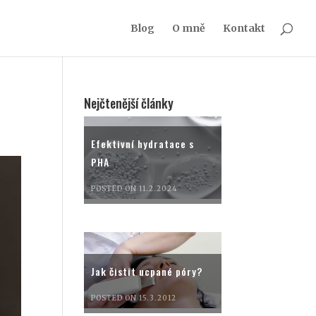
Blog
O mně
Kontakt
Nejčtenější články
Efektivní hydratace s
PHA
POSTED ON 11.2.2024
Jak čistit ucpané póry?
POSTED ON 15.3.2012