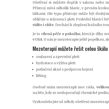
Ošetření si můžete dopřát v salonu nebo me
Přístroj mívá několik hlavic, v prvním krok
látkami. Dle typu přístroje může být druhý
obličeje u stárnoucí pleti. Poslední hlavicí
vidíte i cítíte
. Dochází k zlepšení kožního tonu
Je to
cílená péče o pokožku
, která je díky 
v USA
. U nás je mezoterapie ještě popelkou, al
Mezoterapií můžete řešit celou škálu 
omlazení a zpevnění pleti
hydratace a výživa pleti
potlačení akné s podporou hojení
lifting
Osobně mám mezoterapii moc ráda,
veliko
na léto, kdy se nedoporučují chemické peelin
Vyzkoušela jste už někdy ošetření mezoterapi