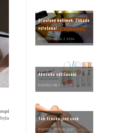
Otevřený kelímek. Záhada
vyřešena!
POSTED ON 16.2.2016
Abeceda odličování
POSTED ON 7.8.2015
toupí
Tak trochu jiný vosk
byla
POSTED ON 5.10.2015