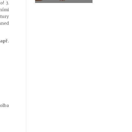
! :).
vními
ntury
 hned
apř.
volba