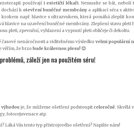
zoterapii používají
i estetičtí lékaři
. Nemusíte se bát, nebolí to
u dochází k
otevření buněčné membrány
a aplikaci séra s akti
m krokem např. hlavice s ultrazvukem, která pomáhá zlepšit ko
 bývá hlavice na uzavření buněčné membrány. Zlepšení stavu pleti
su pleti, zpevnění, vyhlazení a vypnutí pleti obličeje či dekoltu.
své časové nenáročnosti a viditelnému výsledku
velmi populární n
e věřím, že brzo
bude královnou plesu! 🙂
problémů, záleží jen na použitém séru!
u výhodou
je, že můžeme ošetření podstoupit
celoročně
. Skvělá 
gy, fotorejuvenace atp.
í? Láká Vás tento typ přístrojového ošetření? Napište nám!