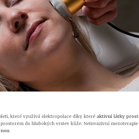
pleti, které využívá elektropolace díky které
aktivní látky pros
rostorem do hlubokých vrstev kůže. Neinvazivní mezoterapie 
enou
.