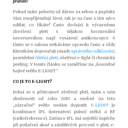
přáním?
Pokud máte pubertu už dávno za sebou a pupínky
Vám znepříjemňují život, tak je na čase s tím něco
udělat, co říkáte? Často dochází k výraznému
zhoršení pleti s nějakou hormonální
nerovnováhou např. vysazení antikoncepce. S
tímto se v salonu setkáváme opravdu často a vždy
klientkám doporučuji zásady
správného odličování
,
pravidelné
čištění pleti
, ošetření e-light či chemický
peeling. V tomto článku se zaměříme na „kouzelné
hojivé světlo E-LIGHT“.
CO JE TO E-LIGHT?
Jedná se o přístrojové ošetření pleti, mám s ním
zkušenosti od roku 2010 a osobně na toto
„zázračné“ světlo nedám dopustit.
E-LIGHT
je
kombinace IPL (intenzivní pulsní svělo) a RF
(radiofrekvence). Zatímco IPL má největší úspěchy
při potlačení akné a zánětlivých procesů v pleti, e-