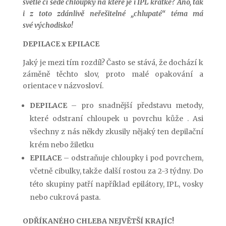
světlé či šedé chloupky na které je i IPL krátké? Ano, tak
i z toto zdánlivě neřešitelné „chlupaté“ téma má
své východisko!
DEPILACE x EPILACE
Jaký je mezi tím rozdíl? Často se stává, že dochází k
záměně těchto slov, proto malé opakování a
orientace v názvosloví.
DEPILACE
– pro snadnější představu metody,
které odstraní chloupek u povrchu kůže . Asi
všechny z nás někdy zkusily nějaký ten depilační
krém nebo žiletku
EPILACE
– odstraňuje chloupky i pod povrchem,
včetně cibulky, takže další rostou za 2-3 týdny. Do
této skupiny patří například epilátory, IPL, vosky
nebo cukrová pasta.
ODŘÍKANÉHO CHLEBA NEJVĚTŠÍ KRAJÍC!