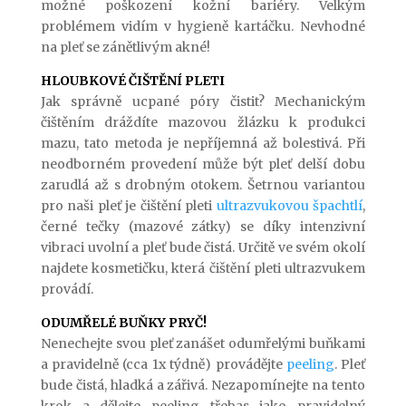
možné poškození kožní bariéry. Velkým
problémem vidím v hygieně kartáčku. Nevhodné
na pleť se zánětlivým akné!
HLOUBKOVÉ ČIŠTĚNÍ PLETI
Jak správně ucpané póry čistit? Mechanickým
čištěním dráždíte mazovou žlázku k produkci
mazu, tato metoda je nepříjemná až bolestivá. Při
neodborném provedení může být pleť delší dobu
zarudlá až s drobným otokem. Šetrnou variantou
pro naši pleť je čištění pleti
ultrazvukovou špachtlí
,
černé tečky (mazové zátky) se díky intenzivní
vibraci uvolní a pleť bude čistá. Určitě ve svém okolí
najdete kosmetičku, která čištění pleti ultrazvukem
provádí.
ODUMŘELÉ BUŇKY PRYČ!
Nenechejte svou pleť zanášet odumřelými buňkami
a pravidelně (cca 1x týdně) provádějte
peeling
. Pleť
bude čistá, hladká a zářivá. Nezapomínejte na tento