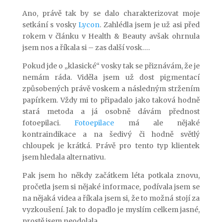
Ano, právě tak by se dalo charakterizovat moje
setkání s vosky
Lycon
. Zahlédla jsem je už asi před
rokem v článku v Health & Beauty avšak ohrnula
jsem nos a říkala si – zas další vosk….
Pokud jde o „klasické“ vosky tak se přiznávám, že je
nemám ráda. Viděla jsem už dost pigmentací
způsobených právě voskem a následným stržením
papírkem. Vždy mi to připadalo jako taková hodně
stará metoda a já osobně dávám přednost
fotoepilaci.
Fotoepilace
má ale nějaké
kontraindikace a na šedivý či hodně světlý
chloupek je krátká. Právě pro tento typ klientek
jsem hledala alternativu.
Pak jsem ho někdy začátkem léta potkala znovu,
pročetla jsem si nějaké informace, podívala jsem se
na nějaká videa a říkala jsem si, že to možná stojí za
vyzkoušení. Jak to dopadlo je myslím celkem jasné,
prostě jsem neodolala…..