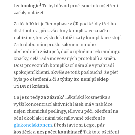
technologie!
To byl důvod proč jsme toto ošetření
začaly nabízet.
Za těch 10 let je Renophase v ČR pod křídly třetího
distributora, přes všechny komplikace značku
nabízíme, ten výsledek totiž i za ty komplikace stojí.
Za tu dobu nám prošlo salonem mnoho
obchodních zástupců, došlo úplnému rebrandingu
značky, celá řada inovovaných protokolů a změn.
Dost provozních komplikací nám ale vynahradí
spokojení klienti. Skvěle se totiž poslouchá, že pleť
byla
po ošetření 2 či 3 týdny (to není překlep
TÝDNY) krásná
.
Co je to tedy za zázrak?
Lékařská kosmetika s
vyšší koncentrací aktivních látek má v nabídce
nejen chemické peelingy, tělovou péči, ošetření na
oční okolí ale i námi tak milované ošetření s
glukonolaktonem
.
Představte si Lego, pár
kostiček a nespočet kombinací!
Tak toto ošetření