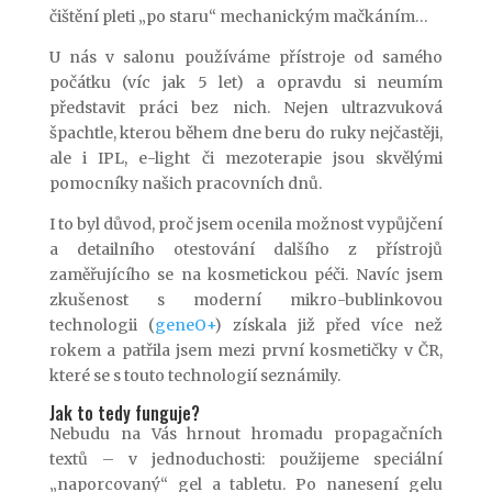
čištění pleti „po staru“ mechanickým mačkáním…
U nás v salonu používáme přístroje od samého
počátku (víc jak 5 let) a opravdu si neumím
představit práci bez nich. Nejen ultrazvuková
špachtle, kterou během dne beru do ruky nejčastěji,
ale i IPL, e-light či mezoterapie jsou skvělými
pomocníky našich pracovních dnů.
I to byl důvod, proč jsem ocenila možnost vypůjčení
a detailního otestování dalšího z přístrojů
zaměřujícího se na kosmetickou péči. Navíc jsem
zkušenost s moderní mikro-bublinkovou
technologii (
geneO+
) získala již před více než
rokem a patřila jsem mezi první kosmetičky v ČR,
které se s touto technologií seznámily.
Jak to tedy funguje?
Nebudu na Vás hrnout hromadu propagačních
textů – v jednoduchosti: použijeme speciální
„naporcovaný“ gel a tabletu. Po nanesení gelu