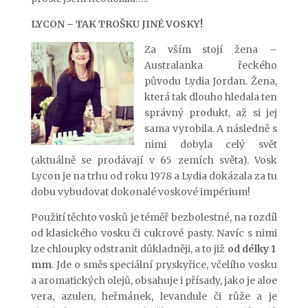
LYCON – TAK TROŠKU JINÉ VOSKY!
Za vším stojí žena –
Australanka řeckého
původu Lydia Jordan. Žena,
která tak dlouho hledala ten
správný produkt, až si jej
sama vyrobila. A následně s
nimi dobyla celý svět
(aktuálně se prodávají v 65 zemích světa). Vosk
Lycon je na trhu od roku 1978 a Lydia dokázala za tu
dobu vybudovat dokonalé voskové impérium!
Použití těchto vosků je téměř bezbolestné, na rozdíl
od klasického vosku či cukrové pasty. Navíc s nimi
lze chloupky odstranit důkladněji, a to již
od délky 1
mm
. Jde o směs speciální pryskyřice, včelího vosku
a aromatických olejů, obsahuje i přísady, jako je aloe
vera, azulen, heřmánek, levandule či růže a je