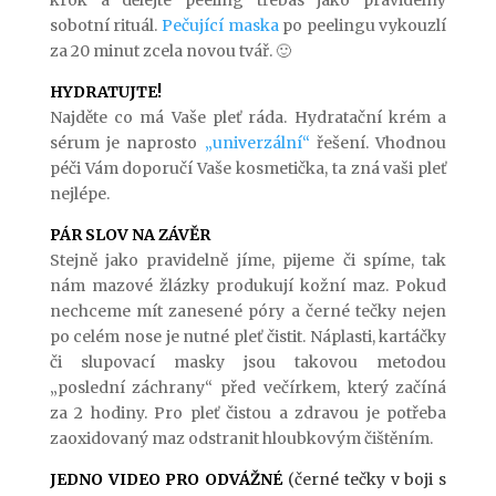
krok a dělejte peeling třebas jako pravidelný
sobotní rituál.
Pečující maska
po peelingu vykouzlí
za 20 minut zcela novou tvář. 🙂
HYDRATUJTE!
Najděte co má Vaše pleť ráda. Hydratační krém a
sérum je naprosto
„univerzální“
řešení. Vhodnou
péči Vám doporučí Vaše kosmetička, ta zná vaši pleť
nejlépe.
PÁR SLOV NA ZÁVĚR
Stejně jako pravidelně jíme, pijeme či spíme, tak
nám mazové žlázky produkují kožní maz. Pokud
nechceme mít zanesené póry a černé tečky nejen
po celém nose je nutné pleť čistit. Náplasti, kartáčky
či slupovací masky jsou takovou metodou
„poslední záchrany“ před večírkem, který začíná
za 2 hodiny. Pro pleť čistou a zdravou je potřeba
zaoxidovaný maz odstranit hloubkovým čištěním.
JEDNO VIDEO PRO ODVÁŽNÉ
(černé tečky v boji s