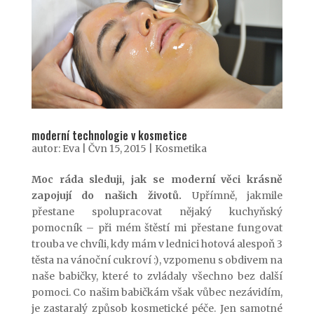
moderní technologie v kosmetice
autor:
Eva
|
Čvn 15, 2015
|
Kosmetika
Moc ráda sleduji, jak se moderní věci krásně
zapojují do našich životů.
Upřímně, jakmile
přestane spolupracovat nějaký kuchyňský
pomocník – při mém štěstí mi přestane fungovat
trouba ve chvíli, kdy mám v lednici hotová alespoň 3
těsta na vánoční cukroví :), vzpomenu s obdivem na
naše babičky, které to zvládaly všechno bez další
pomoci. Co našim babičkám však vůbec nezávidím,
je zastaralý způsob kosmetické péče. Jen samotné