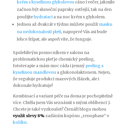
krém s kyselinou glykolovou
ráno i večer, jakmile
začnou být sluneční paprsky ostřejší, tak na den
použijte
hydrataci
a na noc krém s glykolem.
Jednou až dvakrát v týdnu můžete použít
masku
na nedokonalosti pleti
, napoprvé Vás asi bude
lehce štípat, ale aspoň víte, že funguje.
Spolehlivým pomocníkem v salonu na
problematickou pleť je chemický peeling,
fototerapie a mám moc ráda i jemný
peeling s
kyselinou mandlovou
a glukonolaktonem. Nejen,
že reguluje produkci mazových žlázek, ale i
dokonale hydratuje!
Kombinací a variant péče na doma je pochopitelně
více. Chtěla jsem Vás seznámit s mými oblíbenci :).
Chcete je také vyzkoušet? Čtenáři blogu mohou
využít slevy 8%
zadáním kupónu „renophase“ v
košíku
.