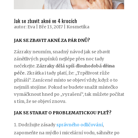
Jak se zbavit akné ve 4 krocích
autor:
Eva
|
Bře 13, 2017
|
Kosmetika
JAK SE ZBAVIT AKNÉ ZA PÁR DNŮ?
Zázraky neumím, snadný návod jak se zbavit
zánětlivých pupínků nejlépe přes noc tady
nečekejte.
Zázraky dělá spíš dlouhodobá
dřina
péče.
Zkrátka i tady platí, že: „Trpělivost růže
přináší“. Zanícené místo se objeví vždy, když o to
nejmíň stojíme. Pokud se budete snažit místečko
vymáčknout hned po „vyrašení“, tak můžete počítat
s tím, že se objeví znovu.
JAK SE STARAT O PROBLEMATICKOU PLEŤ?
Dodržujte zásady
správného odličování
,
zapomeňte na mýdlo i micelární vodu, sáhněte po