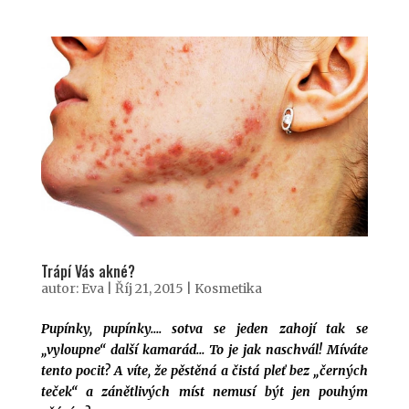
Trápí Vás akné?
autor:
Eva
|
Říj 21, 2015
|
Kosmetika
Pupínky, pupínky…. sotva se jeden zahojí tak se
„vyloupne“ další kamarád… To je jak naschvál! Míváte
tento pocit? A víte, že pěstěná a čistá pleť bez „černých
teček“ a zánětlivých míst nemusí být jen pouhým