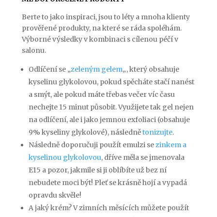
Berte to jako inspiraci, jsou to léty a mnoha klienty
prověřené produkty, na které se ráda spoléhám.
Výborné výsledky v kombinaci s cílenou péčí v
salonu.
Odlíčení se „
zeleným gelem
„, který obsahuje
kyselinu glykolovou, pokud spěcháte stačí nanést
a smýt, ale pokud máte třebas večer víc času
nechejte 15 minut působit. Využijete tak gel nejen
na odlíčení, ale i jako jemnou exfoliaci (obsahuje
9% kyseliny glykolové), následně
tonizujte
.
Následně doporučuji použít emulzi se
zinkem a
kyselinou glykolovou
, dříve měla se jmenovala
E15 a pozor, jakmile si ji oblíbíte už bez ní
nebudete moci být! Pleť se krásně hojí a vypadá
opravdu skvěle!
A jaký krém? V zimních měsících můžete použít