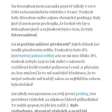
Na Renophasi jsem narazila poprvé někdy v roce
2010 za kosmetickém veletrhu v Praze. Tenkrát
byly důvodem mého zájmu chemické peelingy. Byly
jiné (časem jsem pochopila, že hodně věcí je u
Rehophase jiné) a ta jinakost byla v tom, že byly
fotosenzitivní
.
Co si pod tím můžete představit?
Jejich účinek lze
zesílit působením světla. Tenkrát to bylo IPL
(
intenzivní pulsní světlo
) a to se mi moc líbilo. IPL
tenkrát nebylo (a je to tak stále) v salonech
rozšířené kvůli vysoké pořizovací ceně. A přiznám
se, bez mučení že to mě nadchlo! Představa, že to
stejné nebude mít každý salon za nejbližším rohem
byla Božská!
Asi nikdy nezapomenu na svůj první
peeling
, ten
perfektní výsledek za nějakou řádově půlhodinku!
To nejde popsat, to jde jen zažít :).
Bylo
rozhodnuto, skvostný výsledek a neotřelá