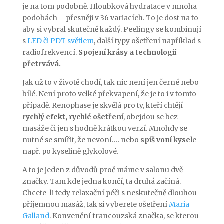
je na tom podobně. Hloubková hydratace v mnoha
podobách – přesněji v 36 variacích. To je dost na to
aby si vybral skutečně každý. Peelingy se kombinují
s
LED či PDT světlem
, další typy ošetření například s
radiofrekvencí.
Spojení krásy a technologií
přetrvává.
Jak už to v životě chodí, tak nic není jen černé nebo
bílé. Není proto velké překvapení, že je to i v tomto
případě. Renophase je skvělá pro ty, kteří chtějí
rychlý efekt, rychlé ošetření
, obejdou se bez
masáže či jen s hodně krátkou verzí. Mnohdy se
nutné se smířit, že nevoní…. nebo
spíš voní kysel
e
např. po kyselině glykolové.
A to je jeden z důvodů proč máme v salonu dvě
značky. Tam kde jedna končí, ta druhá začíná.
Chcete-li tedy relaxační péči s neskutečně dlouhou
příjemnou masáž, tak si vyberete ošetření
Maria
Galland
. Konvenční francouzská značka, se kterou