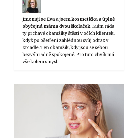
Jmenuji se Eva a jsem kosmetička a úplně
obyčejná máma dvou školaček.
Mám ráda
ty prchavé okamžiky štěstí v očích klientek,
když po ošetření zahlédnou svůj odraz v
zrcadle. Ten okamžik, kdy jsou se sebou
bezvýhradně spokojené. Pro tuto chvíli má
vše kolem smysl.