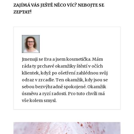
ZAJÍMÁ VÁS JEŠTĚ NĚCO VÍC? NEBOJTE SE
ZEPTAT!
Jmenuji se Eva a jsem kosmetička. Mám
ráda ty prchavé okamžiky štěstí v očích
klientek, když po ošetření zahlédnou svůj
odraz v zrcadle. Ten okamžik, kdy jsou se
sebou bezvýhradně spokojené. Okamžik
úsměvu a ryzí radosti. Pro tuto chvíli má
vše kolem smysl.