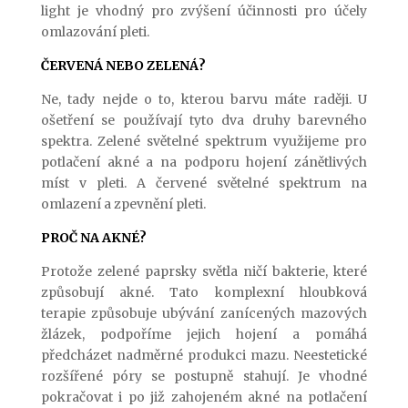
light je vhodný pro zvýšení účinnosti pro účely
omlazování pleti.
ČERVENÁ NEBO ZELENÁ?
Ne, tady nejde o to, kterou barvu máte raději. U
ošetření se používají tyto dva druhy barevného
spektra. Zelené světelné spektrum využijeme pro
potlačení akné a na podporu hojení zánětlivých
míst v pleti. A červené světelné spektrum na
omlazení a zpevnění pleti.
PROČ NA AKNÉ?
Protože zelené paprsky světla ničí bakterie, které
způsobují akné. Tato komplexní hloubková
terapie způsobuje ubývání zanícených mazových
žlázek, podpoříme jejich hojení a pomáhá
předcházet nadměrné produkci mazu. Neestetické
rozšířené póry se postupně stahují. Je vhodné
pokračovat i po již zahojeném akné na potlačení