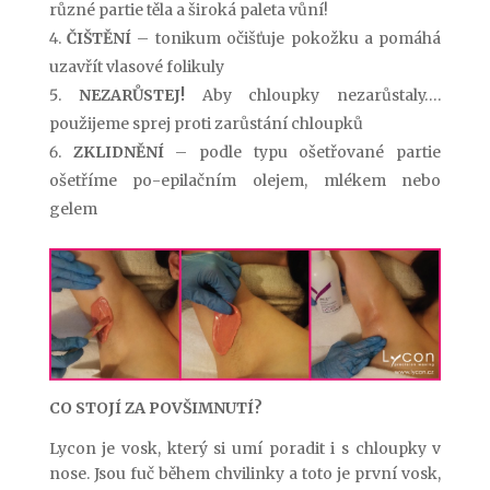
různé partie těla a široká paleta vůní!
ČIŠTĚNÍ
– tonikum očišťuje pokožku a pomáhá
uzavřít vlasové folikuly
NEZARŮSTEJ!
Aby chloupky nezarůstaly….
použijeme sprej proti zarůstání chloupků
ZKLIDNĚNÍ
– podle typu ošetřované partie
ošetříme po-epilačním olejem, mlékem nebo
gelem
CO STOJÍ ZA POVŠIMNUTÍ?
Lycon je vosk, který si umí poradit i s chloupky v
nose. Jsou fuč během chvilinky a toto je první vosk,