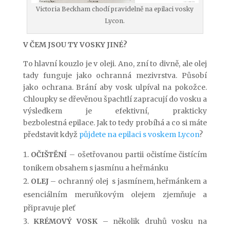
Victoria Beckham chodí pravidelně na epilaci vosky
Lycon.
V ČEM JSOU TY VOSKY JINÉ?
To hlavní kouzlo je v oleji. Ano, zní to divně, ale olej
tady funguje jako ochranná mezivrstva. Působí
jako ochrana. Brání aby vosk ulpíval na pokožce.
Chloupky se dřevěnou špachtlí zapracují do vosku a
výsledkem je efektivní, prakticky
bezbolestná epilace. Jak to tedy probíhá a co si máte
představit když
půjdete na epilaci s voskem Lycon
?
OČIŠTĚNÍ
– ošetřovanou partii očistíme čistícím
tonikem obsahem s jasmínu a heřmánku
OLEJ
– ochranný olej s jasmínem, heřmánkem a
esenciálním meruňkovým olejem zjemňuje a
připravuje pleť
KRÉMOVÝ VOSK
– několik druhů vosku na