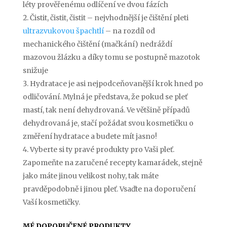
léty prověřenému odlíčení ve dvou fázích
Čistit, čistit, čistit – nejvhodnější je čištění pleti
ultrazvukovou špachtlí
– na rozdíl od
mechanického čištění (mačkání) nedráždí
mazovou žlázku a díky tomu se postupně mazotok
snižuje
Hydratace je asi nejpodceňovanější krok hned po
odličování. Mylná je představa, že pokud se pleť
mastí, tak není dehydrovaná. Ve většině případů
dehydrovaná je, stačí požádat svou kosmetičku o
změření hydratace a budete mít jasno!
Vyberte si ty pravé produkty pro Vaši pleť.
Zapomeňte na zaručené recepty kamarádek, stejně
jako máte jinou velikost nohy, tak máte
pravděpodobně i jinou pleť. Vsaďte na doporučení
Vaší kosmetičky.
MÉ DOPORUČENÉ PRODUKTY