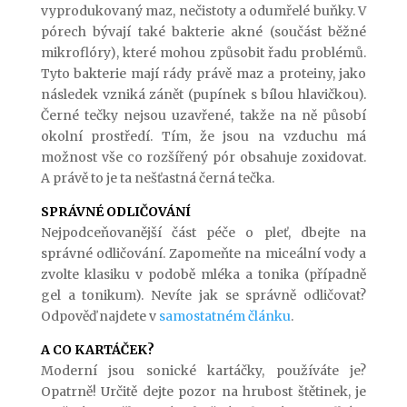
vyprodukovaný maz, nečistoty a odumřelé buňky. V
pórech bývají také bakterie akné (součást běžné
mikroflóry), které mohou způsobit řadu problémů.
Tyto bakterie mají rády právě maz a proteiny, jako
následek vzniká zánět (pupínek s bílou hlavičkou).
Černé tečky nejsou uzavřené, takže na ně působí
okolní prostředí. Tím, že jsou na vzduchu má
možnost vše co rozšířený pór obsahuje zoxidovat.
A právě to je ta nešťastná černá tečka.
SPRÁVNÉ ODLIČOVÁNÍ
Nejpodceňovanější část péče o pleť, dbejte na
správné odličování. Zapomeňte na miceální vody a
zvolte klasiku v podobě mléka a tonika (případně
gel a tonikum). Nevíte jak se správně odličovat?
Odpověď najdete v
samostatném článku
.
A CO KARTÁČEK?
Moderní jsou sonické kartáčky, používáte je?
Opatrně! Určitě dejte pozor na hrubost štětinek, je