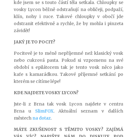
kde jsem se s touto částí těla setkala. Chloupky se
vosky Lycon běžně odstraňují na obličeji, podpaží,
klín, nohy i ruce. Takové chloupky v obočí jde
odstranit efektivně a rychle, že by mohla i pinzeta
závidět!
JAKÝ JE TO POCIT?
Pocitově je to méně nepříjemné než klasický vosk
nebo cukrová pasta. Pokud si vzpomenu na své
období s epilátorem tak je tento vosk něco jako
kafe s kamarádkou. Takové příjemné setkání po
kterém se cítíme lépe!
KDE NAJDETE VOSKY LYCON?
Jste-li z Brna tak vosk Lycon najdete v centru
Brna u
SlimFOX
. Aktuální seznam v dalších
městech
na dotaz
.
MÁTE ZKUŠENOST S TĚMITO VOSKY? ZAJÍMÁ
VÁS VÍC? NAPIŠTE NÁM DO DISKUZE POD