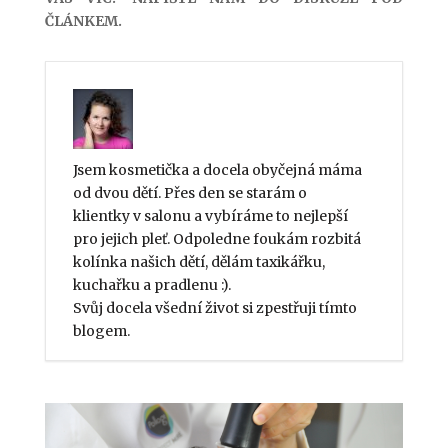
ČLÁNKEM.
Jsem kosmetička a docela obyčejná máma
od dvou dětí. Přes den se starám o
klientky v salonu a vybíráme to nejlepší
pro jejich pleť. Odpoledne foukám rozbitá
kolínka našich dětí, dělám taxikářku,
kuchařku a pradlenu :).
Svůj docela všední život si zpestřuji tímto
blogem.