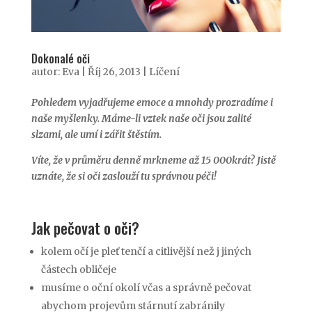
Dokonalé oči
autor:
Eva
|
Říj 26, 2013
|
Líčení
Pohledem vyjadřujeme emoce a mnohdy prozradíme i
naše myšlenky. Máme-li vztek naše oči jsou zalité
slzami, ale umí i zářit štěstím.
Víte, že v průměru denně mrkneme až 15 000krát? Jistě
uznáte, že si oči zaslouží tu správnou péči!
Jak pečovat o oči?
kolem očí je pleť tenčí a citlivější než j jiných
částech obličeje
musíme o oční okolí včas a správně pečovat
abychom projevům stárnutí zabránily