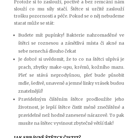
Protože si to zaslouží, poctivě a bez remcání nám
slouží co mu síly stačí. Štětce si určitě zaslouží
trošku pozornosti a péče. Pokud se o něj nebudeme
starat může se stát:
Budete mít pupínky! Bakterie nahromaděné ve
štětci se roznesou a zánětlivá místa či akné na
sebe nenechá dlouho čekat
Je dobré si uvědomit, že to co na štětci ulpívá je
prach, zbytky make-upu, krémů, kožního mazu.
Pleť se stává neprodyšnou, pleť bude působit
mdle, šedivě, unaveně a jemné linky vrásek budou
znatelnější!
Pravidelným čištěním štětce prodloužíte jeho
životnost, je lepší štětce čistit méně znečištěné a
pravidelně než hodně zanesené nárazově. To pak
musíte na štětec vyvinout zbytečně větší tlak!
JAK SPRÁVNĚ ŠTĚTCE ČISTIT?