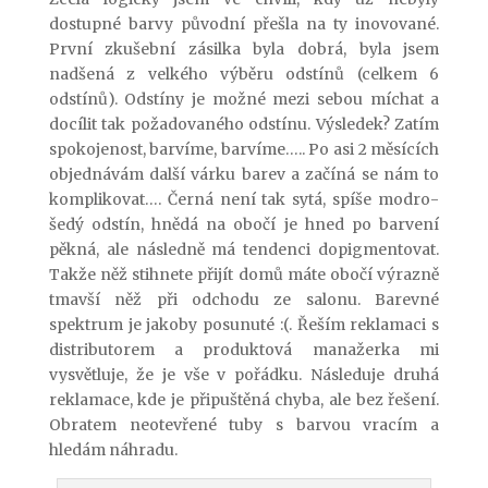
dostupné barvy původní přešla na ty inovované.
První zkušební zásilka byla dobrá, byla jsem
nadšená z velkého výběru odstínů (celkem 6
odstínů). Odstíny je možné mezi sebou míchat a
docílit tak požadovaného odstínu. Výsledek? Zatím
spokojenost, barvíme, barvíme….. Po asi 2 měsících
objednávám další várku barev a začíná se nám to
komplikovat…. Černá není tak sytá, spíše modro-
šedý odstín, hnědá na obočí je hned po barvení
pěkná, ale následně má tendenci dopigmentovat.
Takže něž stihnete přijít domů máte obočí výrazně
tmavší něž při odchodu ze salonu. Barevné
spektrum je jakoby posunuté :(. Řeším reklamaci s
distributorem a produktová manažerka mi
vysvětluje, že je vše v pořádku. Následuje druhá
reklamace, kde je připuštěná chyba, ale bez řešení.
Obratem neotevřené tuby s barvou vracím a
hledám náhradu.