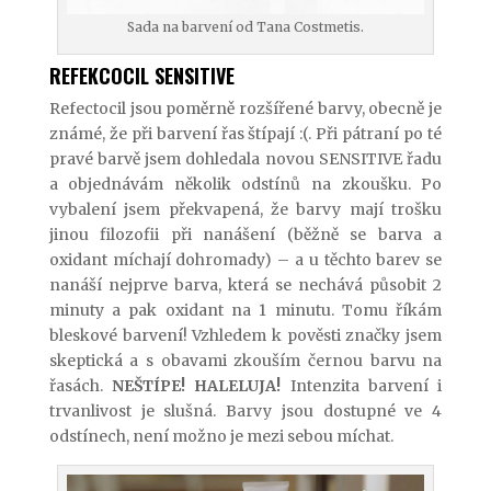
Sada na barvení od Tana Costmetis.
REFEKCOCIL SENSITIVE
Refectocil jsou poměrně rozšířené barvy, obecně je
známé, že při barvení řas štípají :(. Při pátraní po té
pravé barvě jsem dohledala novou SENSITIVE řadu
a objednávám několik odstínů na zkoušku. Po
vybalení jsem překvapená, že barvy mají trošku
jinou filozofii při nanášení (běžně se barva a
oxidant míchají dohromady) – a u těchto barev se
nanáší nejprve barva, která se nechává působit 2
minuty a pak oxidant na 1 minutu. Tomu říkám
bleskové barvení! Vzhledem k pověsti značky jsem
skeptická a s obavami zkouším černou barvu na
řasách.
NEŠTÍPE! HALELUJA!
Intenzita barvení i
trvanlivost je slušná. Barvy jsou dostupné ve 4
odstínech, není možno je mezi sebou míchat.