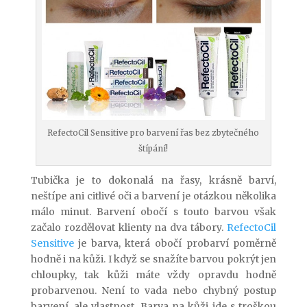
RefectoCil Sensitive pro barvení řas bez zbytečného
štípání!
Tubička je to dokonalá na řasy, krásně barví,
neštípe ani citlivé oči a barvení je otázkou několika
málo minut. Barvení obočí s touto barvou však
začalo rozdělovat klienty na dva tábory.
RefectoCil
Sensitive
je barva, která obočí probarví poměrně
hodně i na kůži. I když se snažíte barvou pokrýt jen
chloupky, tak kůži máte vždy opravdu hodně
probarvenou. Není to vada nebo chybný postup
barvení, ale vlastnost. Barva na kůži jde s troškou