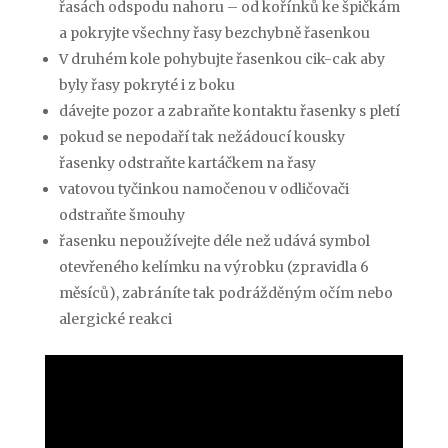
řasách odspodu nahoru – od kořínků ke špičkám
a pokryjte všechny řasy bezchybně řasenkou
V druhém kole pohybujte řasenkou cik-cak aby
byly řasy pokryté i z boku
dávejte pozor a zabraňte kontaktu řasenky s pletí
pokud se nepodaří tak nežádoucí kousky
řasenky odstraňte kartáčkem na řasy
vatovou tyčinkou namočenou v odličovači
odstraňte šmouhy
řasenku nepoužívejte déle než udává symbol
otevřeného kelímku na výrobku (zpravidla 6
měsíců), zabráníte tak podrážděným očím nebo
alergické reakci