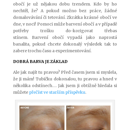
obočí je už nějakou dobu trendem. Kdo by ho
nechtěl, že? A pokud možno bez práce, žádné
domalovávání či tetování. Zkrátka krásné obočí ve
dne, v noci! Pomoci může barvení obočí a v případě
potřeby trošku do-korigovat třebas
stínem. Barvení obočí vypadá jako naprostá
banalita, pokud chcete dokonalý výsledek tak to
zabere trochu času a experimentování.
DOBRÁ BARVA JE ZÁKLAD
Ale jak najít tu pravou? Před časem jsem si myslela,
že ji mám! Tubičku dokonalou, tu pravou a hned v
několika odstínech…. Jak jsem ji obtížně hledala si
můžete
přečíst ve starším příspěvku
.