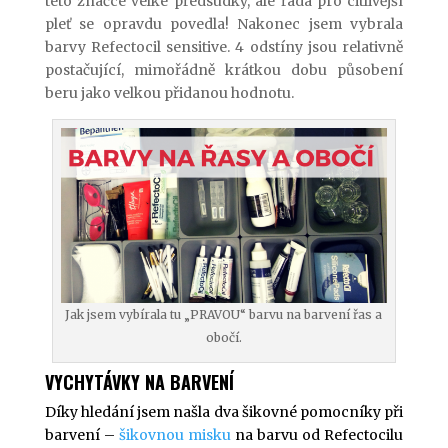
této značce velké předsudky, ale řada pro citlivější
pleť se opravdu povedla! Nakonec jsem vybrala
barvy Refectocil sensitive. 4 odstíny jsou relativně
postačující, mimořádně krátkou dobu působení
beru jako velkou přidanou hodnotu.
Jak jsem vybírala tu „PRAVOU“ barvu na barvení řas a
obočí.
VYCHYTÁVKY NA BARVENÍ
Díky hledání jsem našla dva šikovné pomocníky při
barvení –
šikovnou misku
na barvu od Refectocilu