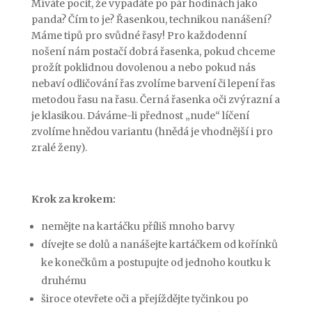
Míváte pocit, že vypadáte po pár hodinách jako
panda? Čím to je? Řasenkou, technikou nanášení?
Máme tipů pro svůdné řasy! Pro každodenní
nošení nám postačí dobrá řasenka, pokud chceme
prožít poklidnou dovolenou a nebo pokud nás
nebaví odličování řas zvolíme barvení či lepení řas
metodou řasu na řasu. Černá řasenka oči zvýrazní a
je klasikou. Dáváme-li přednost „nude“ líčení
zvolíme hnědou variantu (hnědá je vhodnější i pro
zralé ženy).
Krok za krokem:
nemějte na kartáčku příliš mnoho barvy
dívejte se dolů a nanášejte kartáčkem od kořínků
ke konečkům a postupujte od jednoho koutku k
druhému
široce otevřete oči a přejíždějte tyčinkou po