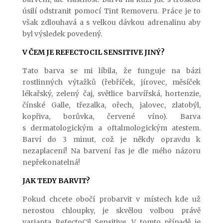
úsilí odstranit pomocí Tint Removeru. Práce je to
však zdlouhavá a s velkou dávkou adrenalinu aby
byl výsledek povedený.
V ČEM JE REFECTOCIL SENSITIVE JINÝ?
Tato barva se mi líbila, že funguje na bázi
rostlinných výtažků (řebříček, jírovec, měsíček
lékařský, zelený čaj, světlice barvířská, hortenzie,
čínské Galle, třezalka, ořech, jalovec, zlatobýl,
kopřiva, borůvka, červené víno). Barva
s dermatologickým a oftalmologickým atestem.
Barví do 3 minut, což je někdy opravdu k
nezaplacení! Na barvení řas je dle mého názoru
nepřekonatelná!
JAK TEDY BARVIT?
Pokud chcete obočí probarvit v místech kde už
nerostou chloupky, je skvělou volbou právě
varianta RefectoCil Sensitive. V tomto případě je