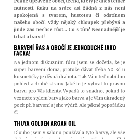
Pěkné upravené obočí, trend, který je dnes téměř
nutností. Ruku na srdce asi žádná z nás není
spokojená s tvarem, hustotou či odstínem
našeho obočí. Vždy nějaký chloupek přebývá a
jinde zas nechce růst… Co s tím? Nesnadnější je
trhat a barvit!
BARVENÍ ŘAS A OBOČÍ JE JEDNODUCHÉ JAKO
FACKA!
Na jednom diskuzním fóru jsem se dočetla, že je
super barvení doma, protože dávat třeba 50 Kč u
kosmetičky je děsná drahota. Tak Vám teď nabídnu
pohled z druhé strany. Jaké to je vybrat tu pravou
barvu pro Vás klienty. Vypadá to snadno, pokud to
vezmete stylem barva jako barva a je Vám ukradený
pocit při barvení a jeho výdrž. Ale pěkně popořádku
🙂
THUYA GOLDEN ARGAN OIL
Dlouho jsem v salonu používala tyto barvy, ale vše