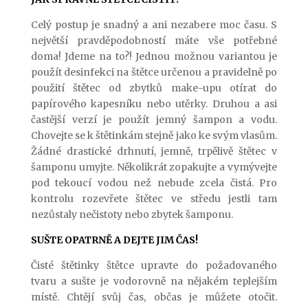
Celý postup je snadný a ani nezabere moc času. S
největší pravděpodobností máte vše potřebné
doma! Jdeme na to?! Jednou možnou variantou je
použít desinfekci na štětce určenou a pravidelně po
použití štětec od zbytků make-upu otírat do
papírového kapesníku nebo utěrky. Druhou a asi
častější verzí je použít jemný šampon a vodu.
Chovejte se k štětinkám stejně jako ke svým vlasům.
Žádné drastické drhnutí, jemně, trpělivě štětec v
šamponu umyjte. Několikrát zopakujte a vymývejte
pod tekoucí vodou než nebude zcela čistá. Pro
kontrolu rozevřete štětec ve středu jestli tam
nezůstaly nečistoty nebo zbytek šamponu.
SUŠTE OPATRNĚ A DEJTE JIM ČAS!
Čisté štětinky štětce upravte do požadovaného
tvaru a sušte je vodorovně na nějakém teplejším
místě. Chtějí svůj čas, občas je můžete otočit.