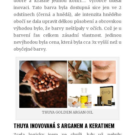
dobré a krásné jednou končí…. Výrobce udělal
inovaci. Tato barva byla dostupná sice jen ve 2
odstínech (černá a hnědá), ale intenzita hnědého
obočí se dala upravit délkou působení a obrovskou
výhodou bylo, že barvy neštípaly v očích. Což je u
barvení řas celkem zásadní vlastnost. Jedinou
nevýhodou byla cena, která byla cca 3x vyšší než u
obyčejné barvy.
THUYA GOLDEN ARGAN OIL
THUYA INOVOVANÁ S ARGANEM A KERATINEM
Zcela logicky jsem ve chvíli, kdy už nebyly