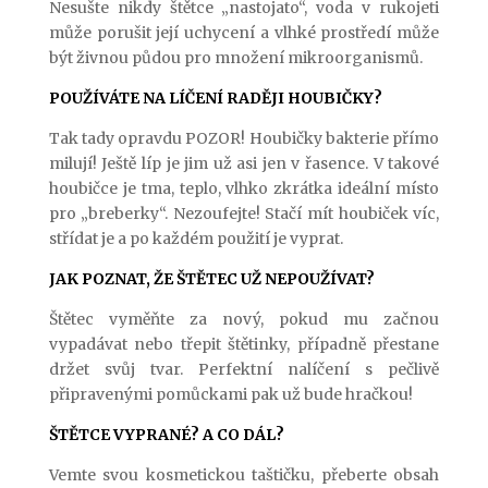
Nesušte nikdy štětce „nastojato“, voda v rukojeti
může porušit její uchycení a vlhké prostředí může
být živnou půdou pro množení mikroorganismů.
POUŽÍVÁTE NA LÍČENÍ RADĚJI HOUBIČKY?
Tak tady opravdu POZOR! Houbičky bakterie přímo
milují! Ještě líp je jim už asi jen v řasence. V takové
houbičce je tma, teplo, vlhko zkrátka ideální místo
pro „breberky“. Nezoufejte! Stačí mít houbiček víc,
střídat je a po každém použití je vyprat.
JAK POZNAT, ŽE ŠTĚTEC UŽ NEPOUŽÍVAT?
Štětec vyměňte za nový, pokud mu začnou
vypadávat nebo třepit štětinky, případně přestane
držet svůj tvar. Perfektní nalíčení s pečlivě
připravenými pomůckami pak už bude hračkou!
ŠTĚTCE VYPRANÉ? A CO DÁL?
Vemte svou kosmetickou taštičku, přeberte obsah