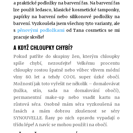
a praktické podložky na barvení řas. Na barvení řas
lze použít ledasco, klasické kosmetické tamponky,
papírky na barvení nebo silikonové podložky na
barvení. Vyzkoušela jsem všechny tyto varianty, ale
s
pěnovými podložkami
od Tana cosmetics se mi
pracuje skvěle!
A KDYŽ CHLOUPKY CHYBÍ?
Pokud patříte do skupiny žen, kterým chloupky
spíše chybí, nezoufejte! Velkému procentu
chloupky rostou špatně nebo vůbec vlivem módní
vlny 80. let a tehdy COOL super úzké obočí.
Možností jak toto vyřešit ne několik – domalovávat
(tužka, stín, sada na domalování obočí),
permanentní make-up nebo vsadit kartu na
růstová séra. Osobně mám séra vyzkoušená na
řasách a mám dobrou zkušenost se séry
SYNOUVELLE. Řasy po nich opravdu vypadají o
třídu lépe! A navíc se mohou použít i na obočí.