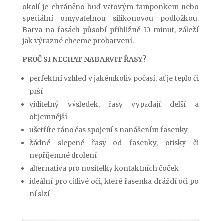
okolí je chráněno buď vatovým tamponkem nebo
speciální omyvatelnou silikonovou podložkou.
Barva na řasách působí přibližně 10 minut, záleží
jak výrazné chceme probarvení.
PROČ SI NECHAT NABARVIT ŘASY?
perfektní vzhled v jakémkoliv počasí, ať je teplo či
prší
viditelný výsledek, řasy vypadají delší a
objemnější
ušetříte ráno čas spojení s nanášením řasenky
žádné slepené řasy od řasenky, otisky či
nepříjemné drolení
alternativa pro nositelky kontaktních čoček
ideální pro citlivé oči, které řasenka dráždí oči po
ní slzí