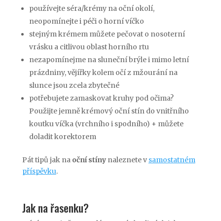
používejte séra/krémy na oční okolí,
neopomínejte i péči o horní víčko
stejným krémem můžete pečovat o nosoterní
vrásku a citlivou oblast horního rtu
nezapomínejme na sluneční brýle i mimo letní
prázdniny, vějířky kolem očí z mžourání na
slunce jsou zcela zbytečné
potřebujete zamaskovat kruhy pod očima?
Použijte jemně krémový oční stín do vnitřního
koutku víčka (vrchního i spodního) + můžete
doladit korektorem
Pát tipů jak na
oční stíny
naleznete v
samostatném
příspěvku
.
Jak na řasenku?