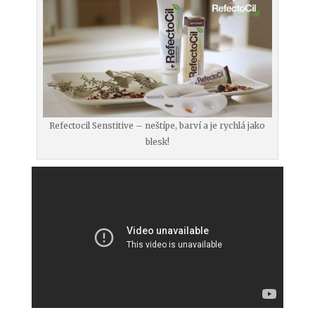
Refectocil Senstitive – neštípe, barví a je rychlá jako
blesk!