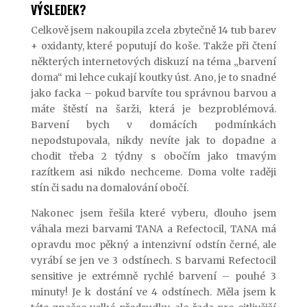
VÝSLEDEK?
Celkově jsem nakoupila zcela zbytečně 14 tub barev
+ oxidanty, které poputují do koše. Takže při čtení
některých internetových diskuzí na téma „barvení
doma“ mi lehce cukají koutky úst. Ano, je to snadné
jako facka – pokud barvíte tou správnou barvou a
máte štěstí na šarži, která je bezproblémová.
Barvení bych v domácích podmínkách
nepodstupovala, nikdy nevíte jak to dopadne a
chodit třeba 2 týdny s obočím jako tmavým
razítkem asi nikdo nechceme. Doma volte raději
stín či sadu na domalování obočí.
Nakonec jsem řešila které vyberu, dlouho jsem
váhala mezi barvami TANA a Refectocil, TANA má
opravdu moc pěkný a intenzivní odstín černé, ale
vyrábí se jen ve 3 odstínech. S barvami Refectocil
sensitive je extrémně rychlé barvení – pouhé 3
minuty! Je k dostání ve 4 odstínech. Měla jsem k