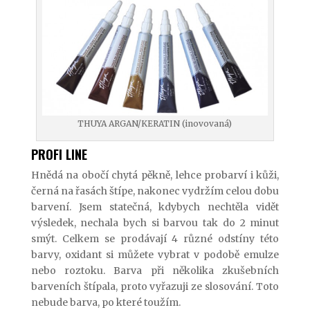
THUYA ARGAN/KERATIN (inovovaná)
PROFI LINE
Hnědá na obočí chytá pěkně, lehce probarví i kůži,
černá na řasách štípe, nakonec vydržím celou dobu
barvení. Jsem statečná, kdybych nechtěla vidět
výsledek, nechala bych si barvou tak do 2 minut
smýt. Celkem se prodávají 4 různé odstíny této
barvy, oxidant si můžete vybrat v podobě emulze
nebo roztoku. Barva při několika zkušebních
barveních štípala, proto vyřazuji ze slosování. Toto
nebude barva, po které toužím.