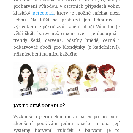
probarvení výhodou. V ostatních případech volím
klasický
RefectoCil
, který je možné míchat mezi
sebou. Na kůži se probarví jen lehounce a
výsledkem je pěkné zvýraznění obočí. Výhodou je
větší škála barev než u sensitive – je dostupná i
trendy šedá, červená, odstíny hnědé, černá i
odbarvovač obočí pro blondýnky (z kadeřnictví).
Přizpůsobení na míru každého.
JAK TO CELÉ DOPADLO?
Vyzkoušela jsem celou řádku barev, po pečlivém
zkoušení používám jednu značku a oba její
systémy barvení. Tubiček s barvami je to